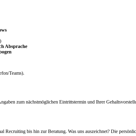
lows
)
ach Absprache
lbogen
efon/Teams).
Angaben zum nächstmöglichen Eintrittstermin und Ihrer Gehaltsvorstell
l Recruiting bis hin zur Beratung. Was uns auszeichnet? Die persönli