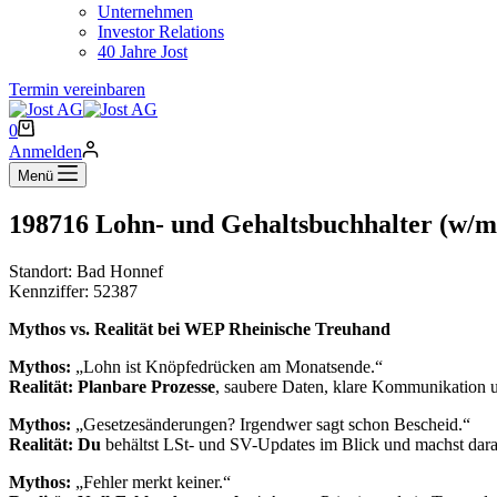
Unternehmen
Investor Relations
40 Jahre Jost
Termin vereinbaren
Warenkorb
0
Anmelden
Menü
198716 Lohn- und Gehaltsbuchhalter (w/m
Standort: Bad Honnef
Kennziffer: 52387
Mythos vs. Realität bei WEP Rheinische Treuhand
Mythos:
„Lohn ist Knöpfedrücken am Monatsende.“
Realität:
Planbare Prozesse
, saubere Daten, klare Kommunikation 
Mythos:
„Gesetzesänderungen? Irgendwer sagt schon Bescheid.“
Realität:
Du
behältst LSt- und SV-Updates im Blick und machst dar
Mythos:
„Fehler merkt keiner.“