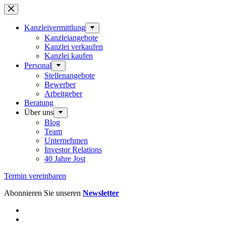
Zum
Inhalt
springen
Kanzleivermittlung
Kanzleiangebote
Kanzlei verkaufen
Kanzlei kaufen
Personal
Stellenangebote
Bewerber
Arbeitgeber
Beratung
Über uns
Blog
Team
Unternehmen
Investor Relations
40 Jahre Jost
Termin vereinbaren
Abonnieren Sie unseren
Newsletter