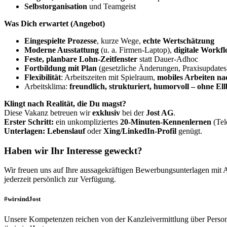
Selbstorganisation
und Teamgeist
Was Dich erwartet (Angebot)
Eingespielte Prozesse
, kurze Wege,
echte Wertschätzung
Moderne Ausstattung
(u. a. Firmen-Laptop),
digitale Workf
Feste, planbare Lohn-Zeitfenster
statt Dauer-Adhoc
Fortbildung mit Plan
(gesetzliche Änderungen, Praxisupdates
Flexibilität
: Arbeitszeiten mit Spielraum,
mobiles Arbeiten n
Arbeitsklima:
freundlich, strukturiert, humorvoll – ohne El
Klingt nach Realität, die Du magst?
Diese Vakanz betreuen wir
exklusiv
bei der
Jost AG
.
Erster Schritt:
ein unkompliziertes
20-Minuten-Kennenlernen
(Tel
Unterlagen:
Lebenslauf
oder
Xing/LinkedIn-Profil
genügt.
Haben wir Ihr Interesse geweckt?
Wir freuen uns auf Ihre aussagekräftigen Bewerbungsunterlagen mit 
jederzeit persönlich zur Verfügung.
#wirsindJost
Unsere Kompetenzen reichen von der Kanzleivermittlung über Persona