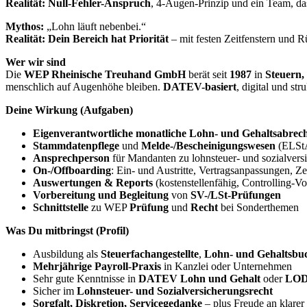
Realität:
Null-Fehler-Anspruch
, 4-Augen-Prinzip und ein Team, da
Mythos:
„Lohn läuft nebenbei.“
Realität:
Dein Bereich hat Priorität
– mit festen Zeitfenstern und 
Wer wir sind
Die
WEP Rheinische Treuhand GmbH
berät seit
1987
in
Steuern,
menschlich auf Augenhöhe bleiben.
DATEV-basiert
, digital und stru
Deine Wirkung (Aufgaben)
Eigenverantwortliche monatliche Lohn- und Gehaltsabre
Stammdatenpflege
und
Melde-/Bescheinigungswesen
(ELStA
Ansprechperson
für Mandanten zu lohnsteuer- und sozialvers
On-/Offboarding
: Ein- und Austritte, Vertragsanpassungen, 
Auswertungen & Reports
(kostenstellenfähig, Controlling-Vo
Vorbereitung und Begleitung
von
SV-/LSt-Prüfungen
Schnittstelle
zu WEP
Prüfung
und
Recht
bei Sonderthemen
Was Du mitbringst (Profil)
Ausbildung als
Steuerfachangestellte
,
Lohn- und Gehaltsbuch
Mehrjährige Payroll-Praxis
in Kanzlei oder Unternehmen
Sehr gute Kenntnisse in
DATEV Lohn und Gehalt
oder
LO
Sicher im
Lohnsteuer- und Sozialversicherungsrecht
Sorgfalt, Diskretion, Servicegedanke
– plus Freude an klare