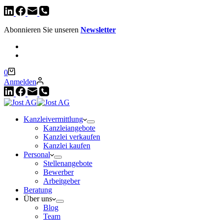
Abonnieren Sie unseren
Newsletter
Warenkorb
0
Anmelden
Kanzleivermittlung
Kanzleiangebote
Kanzlei verkaufen
Kanzlei kaufen
Personal
Stellenangebote
Bewerber
Arbeitgeber
Beratung
Über uns
Blog
Team