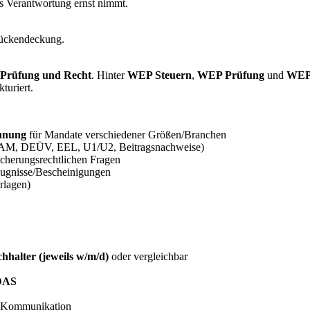
s Verantwortung ernst nimmt.
Rückendeckung.
 Prüfung und Recht
. Hinter
WEP Steuern
,
WEP Prüfung
und
WEP
kturiert.
chnung
für Mandate verschiedener Größen/Branchen
M, DEÜV, EEL, U1/U2, Beitragsnachweise)
icherungsrechtlichen Fragen
Zeugnisse/Bescheinigungen
rlagen)
halter (jeweils w/m/d)
oder vergleichbar
DAS
r Kommunikation