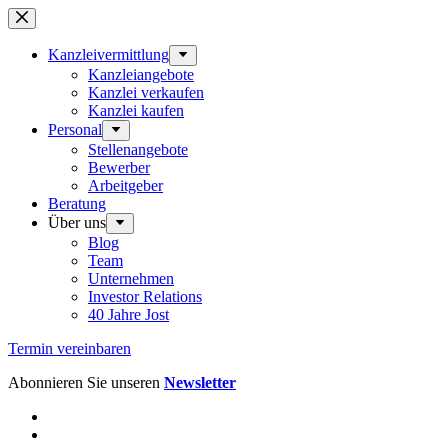
Zum
Inhalt
springen
Kanzleivermittlung
Kanzleiangebote
Kanzlei verkaufen
Kanzlei kaufen
Personal
Stellenangebote
Bewerber
Arbeitgeber
Beratung
Über uns
Blog
Team
Unternehmen
Investor Relations
40 Jahre Jost
Termin vereinbaren
Abonnieren Sie unseren
Newsletter