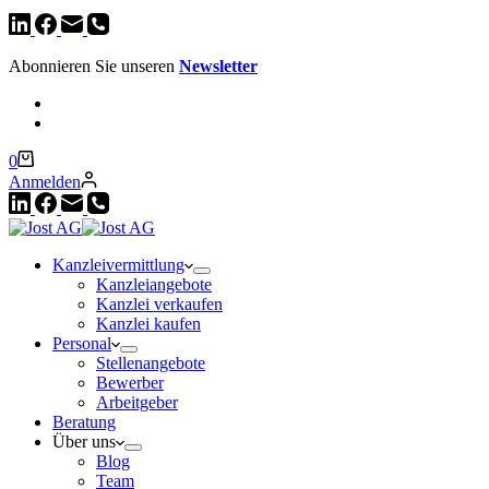
Abonnieren Sie unseren
Newsletter
Warenkorb
0
Anmelden
Kanzleivermittlung
Kanzleiangebote
Kanzlei verkaufen
Kanzlei kaufen
Personal
Stellenangebote
Bewerber
Arbeitgeber
Beratung
Über uns
Blog
Team