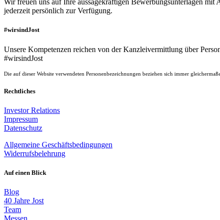
Wir freuen uns auf Ihre aussagekräftigen Bewerbungsunterlagen mit 
jederzeit persönlich zur Verfügung.
#wirsindJost
Unsere Kompetenzen reichen von der Kanzleivermittlung über Persona
#wirsindJost
Die auf dieser Website verwendeten Personenbezeichnungen beziehen sich immer gleichermaße
Rechtliches
Investor Relations
Impressum
Datenschutz
Allgemeine Geschäftsbedingungen
Widerrufsbelehrung
Auf einen Blick
Blog
40 Jahre Jost
Team
Messen