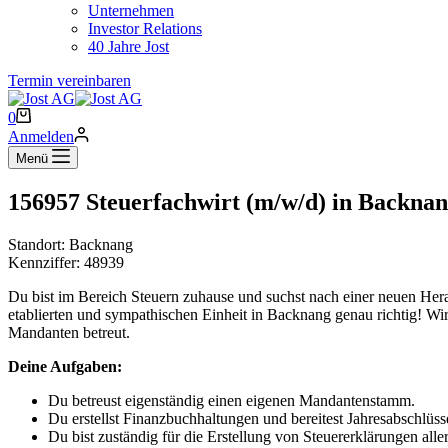
Unternehmen
Investor Relations
40 Jahre Jost
Termin vereinbaren
Warenkorb
0
Anmelden
Menü
156957 Steuerfachwirt (m/w/d) in Backna
Standort: Backnang
Kennziffer: 48939
Du bist im Bereich Steuern zuhause und suchst nach einer neuen Her
etablierten und sympathischen Einheit in Backnang genau richtig! Wi
Mandanten betreut.
Deine Aufgaben:
Du betreust eigenständig einen eigenen Mandantenstamm.
Du erstellst Finanzbuchhaltungen und bereitest Jahresabschlüs
Du bist zuständig für die Erstellung von Steuererklärungen aller