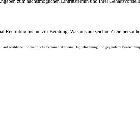
Angaben zum nächstmöglichen Eintrittstermin und Ihrer Gehaltsvorstell
l Recruiting bis hin zur Beratung. Was uns auszeichnet? Die persönli
n auf weibliche und männliche Personen. Auf eine Doppelnennung und gegenderte Bezeichnungen