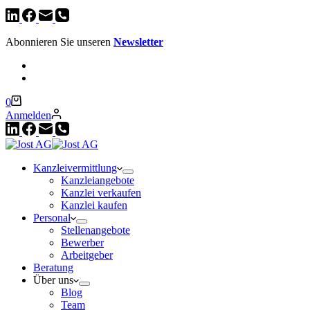
Abonnieren Sie unseren
Newsletter
Warenkorb
0
Anmelden
Kanzleivermittlung
Kanzleiangebote
Kanzlei verkaufen
Kanzlei kaufen
Personal
Stellenangebote
Bewerber
Arbeitgeber
Beratung
Über uns
Blog
Team