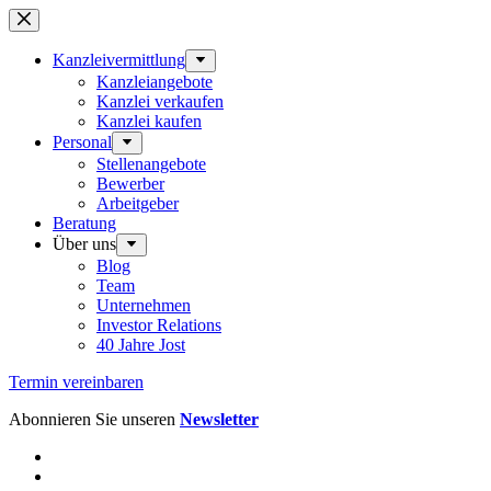
Zum
Inhalt
springen
Kanzleivermittlung
Kanzleiangebote
Kanzlei verkaufen
Kanzlei kaufen
Personal
Stellenangebote
Bewerber
Arbeitgeber
Beratung
Über uns
Blog
Team
Unternehmen
Investor Relations
40 Jahre Jost
Termin vereinbaren
Abonnieren Sie unseren
Newsletter